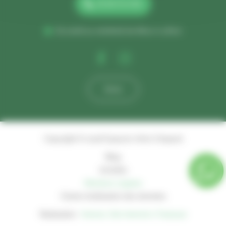
06 38 70 14 95
Du lundi au vendredi de 8h00 à 17h00
Devis
Copyright © 2026 Espaces Verts Chopard
Blog
Activités
Mentions Légales
Charte d’utilisation des données
Réalisation :
Horizon, Site internet à Toulouse