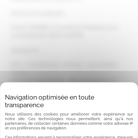
Directeur de la publication
Romain CHOPARD en sa qualité de Président(e) de la
société ESPACES VERTS CHOPARD
Hébergement
OVH – 2 rue Kellermann – BP 80157 – 59053 Roubaix
Cedex 1
Téléphone : 08 20 32 03 63 – Mail : support@ovh.com
Conception et création
Horizon – 12 rue Louis Courtois de Viçose – Porte Sud –
Nous utilisons des cookies pour améliorer votre expérience sur
31100 Toulouse
notre site. Ces technologies nous permettent, ainsi qu'à nos
partenaires, de collecter certaines données comme votre adresse IP
Téléphone : 05 34 60 10 83 – Mail : contact@hrz.fr
et vos préférences de navigation.
Ces informations servent à personnaliser votre expérience, mesurer